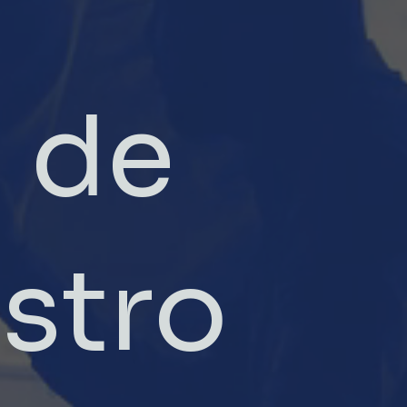
 de
stro