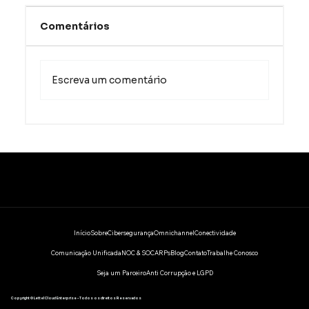
Comentários
Escreva um comentário
O próximo grande golpe já está na
sua caixa de entrada (e a sua
segurança tradicional não viu).
Início
Sobre
Cibersegurança
Omnichannel
Conectividade
Comunicação Unificada
NOC & SOC
ARPs
Blog
Contato
Trabalhe Conosco
Seja um Parceiro
Anti Corrupção e LGPD
Copyright © Lettel Cloud Enterprise - Todos os direitos Reservados